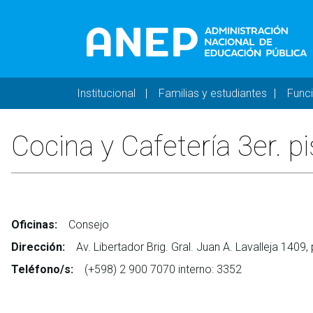
Pasar al contenido principal
Navegación principal 
Institucional
Familias y estudiantes
Func
Cocina y Cafetería 3er. p
Oficinas:
Consejo
Dirección:
Av. Libertador Brig. Gral. Juan A. Lavalleja 1409,
Teléfono/s:
(+598) 2 900 7070 interno: 3352