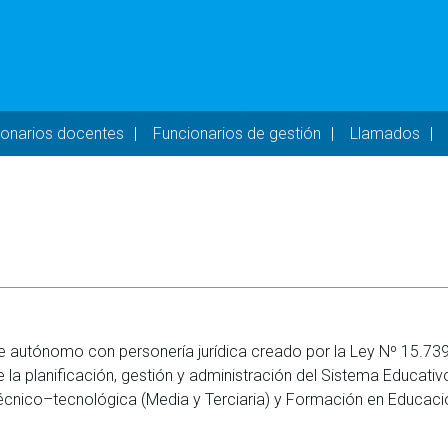
- DESKTOP
ionarios docentes
Funcionarios de gestión
Llamados
e autónomo con personería jurídica creado por la Ley Nº 15.739
la planificación, gestión y administración del Sistema Educativ
, Técnico–tecnológica (Media y Terciaria) y Formación en Educaci