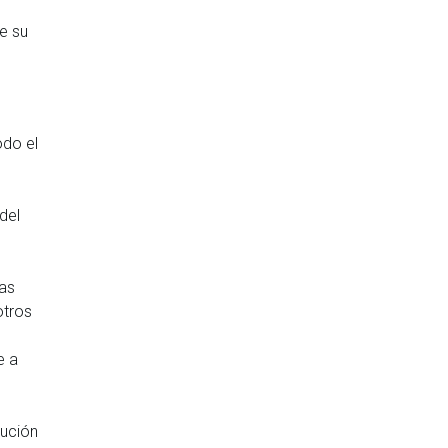
e su
odo el
del
las
otros
e a
tución