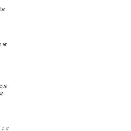
lar
n en
ial,
os
s que