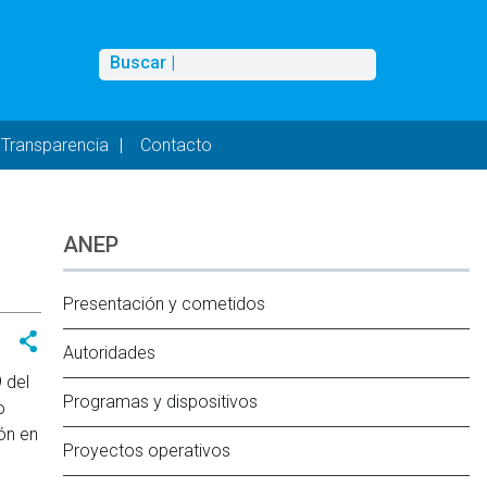
Buscar
Buscar |
Transparencia
Contacto
ANEP
Presentación y cometidos
Autoridades
 del
Programas y dispositivos
o
ón en
Proyectos operativos