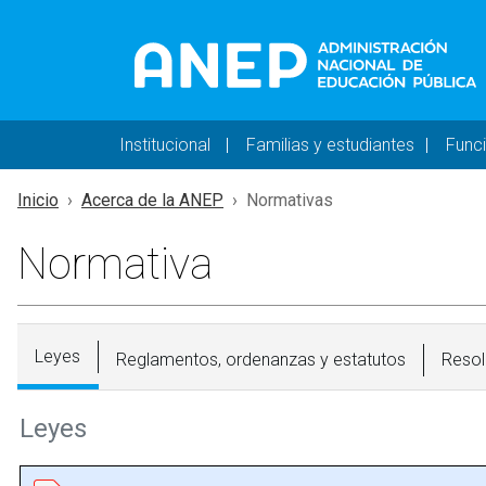
Pasar al contenido principal
Navegación principal 
Institucional
Familias y estudiantes
Func
Inicio
Acerca de la ANEP
Normativas
Normativa
Leyes
Reglamentos, ordenanzas y estatutos
Resol
Leyes