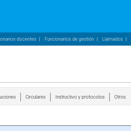
- DESKTOP
ionarios docentes
Funcionarios de gestión
Llamados
uciones
Circulares
Instructivo y protocolos
Otros