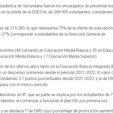
tadística de Secundaria fueron los encargados de presentar lo
a en la órbita de la DGES es de 268.995 estudiantes, consideran
s es de 215.283, lo que representa 73% de la oferta de educación
e 27% corresponde a estudiantes de la Dirección General de
lescentes (44 cursando en Educación Media Básica y 35 en Educ
ducación Media Básica y 17 Educación Media Superior).
tro de los últimos años tanto en la Educación Básica Integrada (
 un descenso sostenido desde el período 2021-2022. El valor 
cendiendo 3,7 puntos porcentuales desde 2021-2022, y la de EB
mpara con el mismo período.
escenso en 8°, que en parte se explica por los estudiantes de 7
ientes, al comenzar a funcionar el plan EBI por primera vez.
ón y se destaca 1°de EMS cuyo porcentaje de promoción aumen