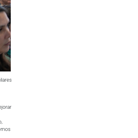
ilares
ejorar
o,
nemos