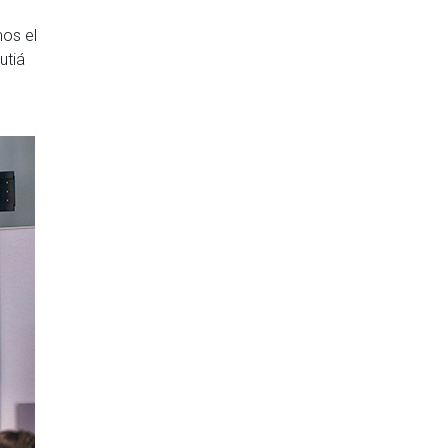
mos el
utiá