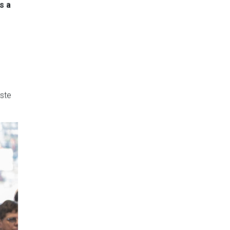
s a
este