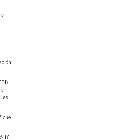
s
do
ación
EBI)
de
I es
° que
tó 10