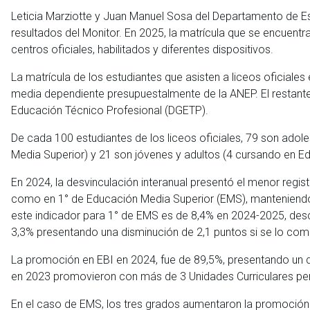
Leticia Marziotte y Juan Manuel Sosa del Departamento de Es
resultados del Monitor. En 2025, la matrícula que se encuentr
centros oficiales, habilitados y diferentes dispositivos.
La matrícula de los estudiantes que asisten a liceos oficiale
media dependiente presupuestalmente de la ANEP. El restant
Educación Técnico Profesional (DGETP).
De cada 100 estudiantes de los liceos oficiales, 79 son ado
Media Superior) y 21 son jóvenes y adultos (4 cursando en E
En 2024, la desvinculación interanual presentó el menor regis
como en 1° de Educación Media Superior (EMS), manteniendo
este indicador para 1° de EMS es de 8,4% en 2024-2025, des
3,3% presentando una disminución de 2,1 puntos si se lo co
La promoción en EBI en 2024, fue de 89,5%, presentando un d
en 2023 promovieron con más de 3 Unidades Curriculares pend
En el caso de EMS, los tres grados aumentaron la promoci