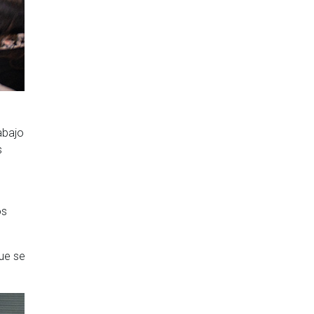
abajo
s
os
ue se