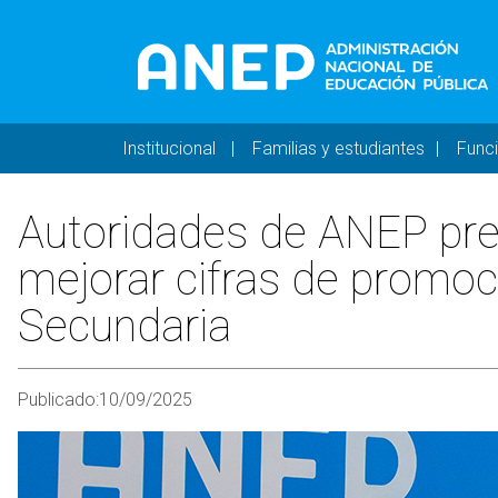
Pasar al contenido principal
Navegación principal 
Institucional
Familias y estudiantes
Func
Autoridades de ANEP pre
mejorar cifras de promoc
Secundaria
Publicado:
10/09/2025