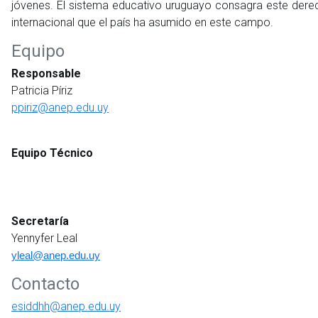
jóvenes. El sistema educativo uruguayo consagra este dere
internacional que el país ha asumido en este campo.
Equipo
Responsable
Patricia Píriz
ppiriz@anep.edu.uy
Equipo Técnico
Secretaría
Yennyfer Leal
yleal@anep.edu.uy
Contacto
esiddhh@anep.edu.uy