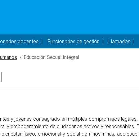
- DESKTOP
ionarios docentes
Funcionarios de gestión
Llamados
Humanos
Educación Sexual Integral
l
entes y jóvenes consagrado en múltiples compromisos legales.
egral y empoderamiento de ciudadanos activos y responsables. 
ienestar físico, emocional y social de niños, niñas, adolesce