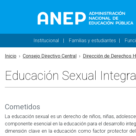
Pasar al contenido principal
Navegación principal 
Institucional
Familias y estudiantes
Func
Inicio
Consejo Directivo Central
Dirección de Derechos 
Educación Sexual Integra
Cometidos
La educación sexual es un derecho de niños, niñas, adolesc
componente esencial en la educación para el desarrollo int
dimensión clave en la educación como factor protector del b