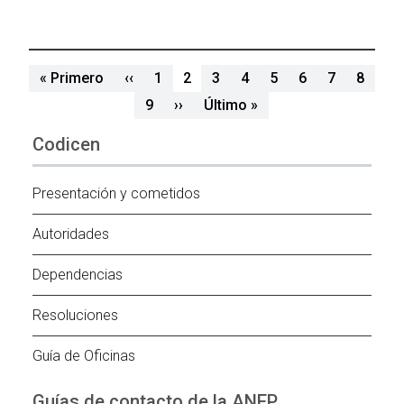
Paginación
Primera página
Página anterior
« Primero
‹‹
1
2
3
4
5
6
7
8
Siguiente página
Última página
9
››
Último »
Codicen
Presentación y cometidos
Autoridades
Dependencias
Resoluciones
Guía de Oficinas
Guías de contacto de la ANEP