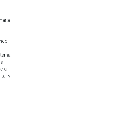
maria
ando
s
nterna
la
se a
itar y