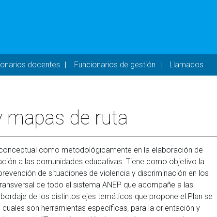
- DESKTOP
ionarios docentes
Funcionarios de gestión
Llamados
y mapas de ruta
nto conceptual como metodológicamente en la elaboración de
pación a las comunidades educativas. Tiene como objetivo la
evención de situaciones de violencia y discriminación en los
a transversal de todo el sistema ANEP que acompañe a las
ordaje de los distintos ejes temáticos que propone el Plan se
os cuales son herramientas específicas, para la orientación y