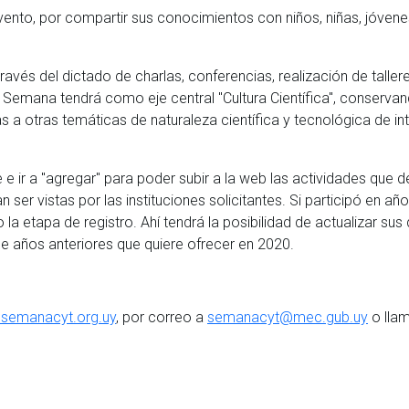
vento, por compartir sus conocimientos con niños, niñas, jóvene
ravés del dictado de charlas, conferencias, realización de tallere
a Semana tendrá como eje central "Cultura Científica", conserva
 a otras temáticas de naturaleza científica y tecnológica de in
e e ir a "agregar" para poder subir a la web las actividades que 
ser vistas por las instituciones solicitantes. Si participó en añ
 la etapa de registro. Ahí tendrá la posibilidad de actualizar sus
de años anteriores que quiere ofrecer en 2020.
semanacyt.org.uy
, por correo a
semanacyt@mec.gub.uy
o lla