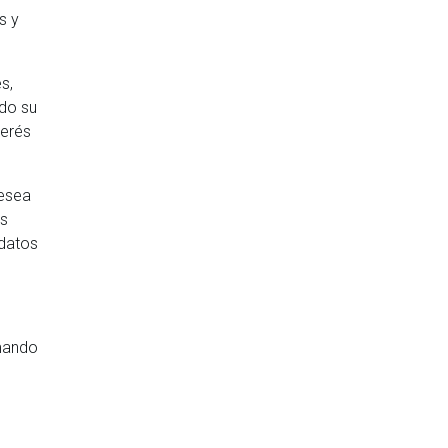
s y
s,
ndo su
terés
desea
os
 datos
mando