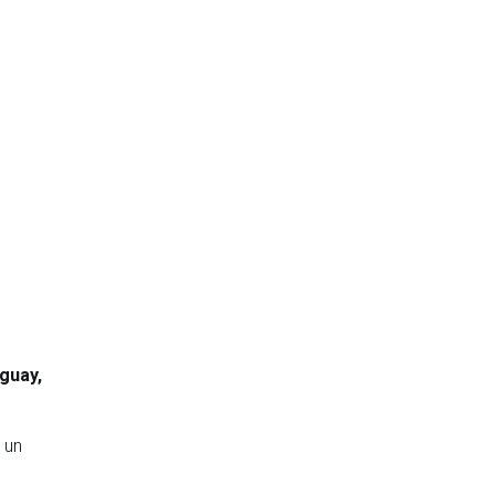
uguay,
 un