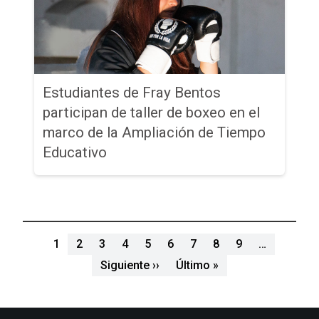
Estudiantes de Fray Bentos
participan de taller de boxeo en el
marco de la Ampliación de Tiempo
Educativo
Paginación
1
2
3
4
5
6
7
8
9
…
Siguiente página
Última página
Siguiente ››
Último »