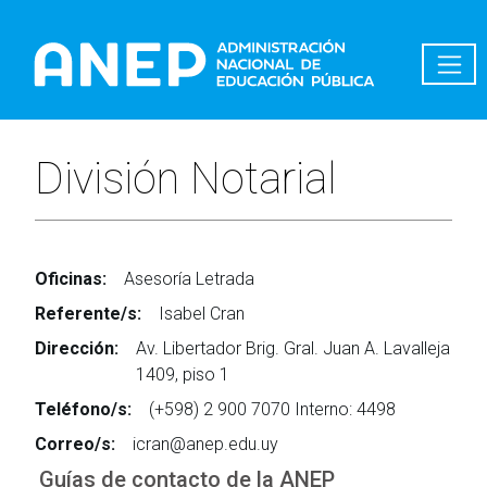
Pasar al contenido principal
División Notarial
Oficinas:
Asesoría Letrada
Referente/s:
Isabel Cran
Dirección:
Av. Libertador Brig. Gral. Juan A. Lavalleja
1409, piso 1
Teléfono/s:
(+598) 2 900 7070 Interno: 4498
Correo/s:
icran@anep.edu.uy
Guías de contacto de la ANEP