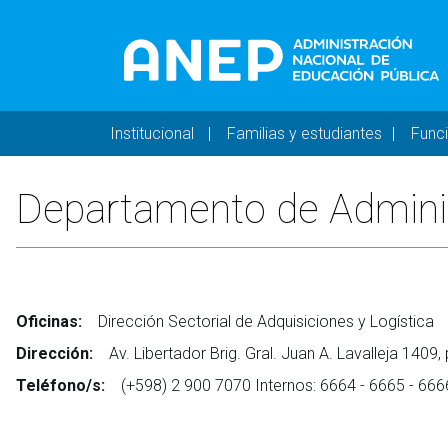
Pasar al contenido principal
Navegación principal 
Institucional
Familias y estudiantes
Func
Departamento de Adminis
Oficinas:
Dirección Sectorial de Adquisiciones y Logística
Dirección:
Av. Libertador Brig. Gral. Juan A. Lavalleja 1409,
Teléfono/s:
(+598) 2 900 7070 Internos: 6664 - 6665 - 666