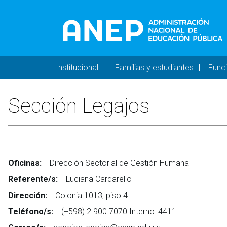
Pasar al contenido principal
Navegación principal 
Institucional
Familias y estudiantes
Func
Sección Legajos
Oficinas:
Dirección Sectorial de Gestión Humana
Referente/s:
Luciana Cardarello
Dirección:
Colonia 1013, piso 4
Teléfono/s:
(+598) 2 900 7070 Interno: 4411