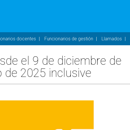
- DESKTOP
ionarios docentes
Funcionarios de gestión
Llamados
esde el 9 de diciembre de
 de 2025 inclusive