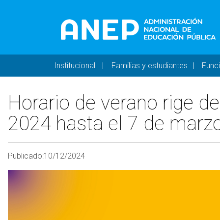
Pasar al contenido principal
Navegación principal 
Institucional
Familias y estudiantes
Func
Horario de verano rige d
2024 hasta el 7 de marzo
Publicado:
10/12/2024