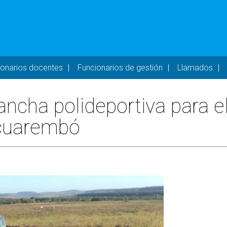
- DESKTOP
ionarios docentes
Funcionarios de gestión
Llamados
ancha polideportiva para e
acuarembó