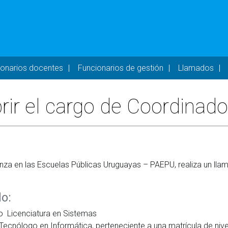
- DESKTOP
ionarios docentes
Funcionarios de gestión
Llamados
rir el cargo de Coordinad
nza en las Escuelas Públicas Uruguayas – PAEPU, realiza un llam
o:
a o Licenciatura en Sistemas
Tecnólogo en Informática, perteneciente a una matrícula de nive