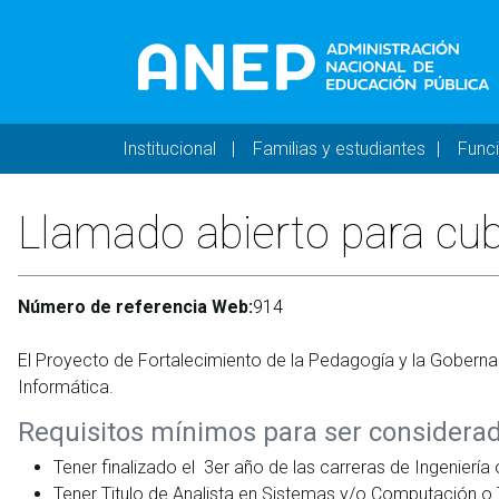
Pasar al contenido principal
Navegación principal 
Institucional
Familias y estudiantes
Func
Llamado abierto para cub
Número de referencia Web:
914
El Proyecto de Fortalecimiento de la Pedagogía y la Goberna
Informática.
Requisitos mínimos para ser considerad
Tener finalizado el 3er año de las carreras de Ingenierí
Tener Titulo de Analista en Sistemas y/o Computación o 