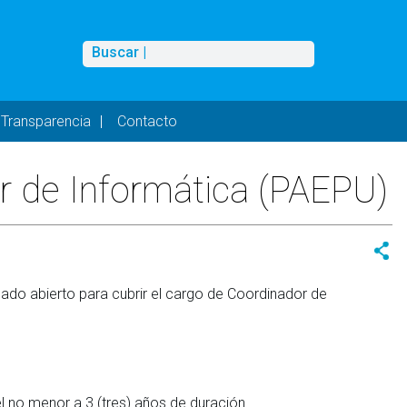
Buscar
Buscar |
Transparencia
Contacto
or de Informática (PAEPU)
ado abierto para cubrir el cargo de Coordinador de
l no menor a 3 (tres) años de duración.