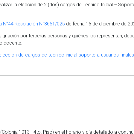
ealizar la elección de 2 (dos) cargos de Técnico Inicial – Soport
a N°44 Resolución N°3651/025
de fecha 16 de diciembre de 202
gnación por terceras personas y quiénes los representan, deberá
no docente.
eleccion-de-cargos-de-tecnico-inicial-soporte-a-usuarios-finale
Colonia 1013 - 4to. Piso) en el horario y día detallado a continu