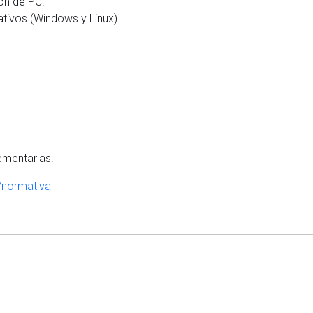
ón de PC.
ativos (Windows y Linux).
ementarias.
/normativa