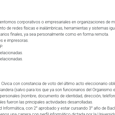
n entornos corporativos o empresariales en organizaciones de m
nto de redes físicas e inalámbricas, herramientas y sistemas igua
suarios finales, ya sea personalmente como en forma remota.
es e impresoras.
TP.
relacionadas.
relacionadas.
l Cívica con constancia de voto del último acto eleccionario ob
 Bandera (salvo para los que ya son funcionarios del Organismo 
 personales (nombre, documento de identidad, dirección, teléfono,
áles fueron las principales actividades desarrolladas.
dad Informática, con 2° aprobado y estar cursando 3° año de Bac
nos una carrera con perfil informático dictada por la Universid