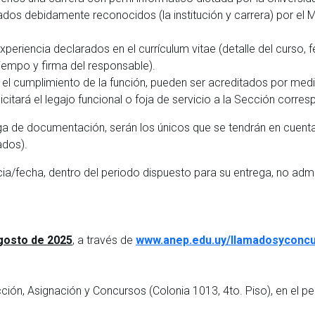
vados debidamente reconocidos (la institución y carrera) por el 
eriencia declarados en el currículum vitae (detalle del curso, f
 tiempo y firma del responsable).
 el cumplimiento de la función, pueden ser acreditados por medi
citará el legajo funcional o foja de servicio a la Sección corres
ega de documentación, serán los únicos que se tendrán en cuent
ados).
a/fecha, dentro del periodo dispuesto para su entrega, no admit
agosto de 2025
, a través de
www.anep.edu.uy/llamadosyconc
ión, Asignación y Concursos (Colonia 1013, 4to. Piso), en el p