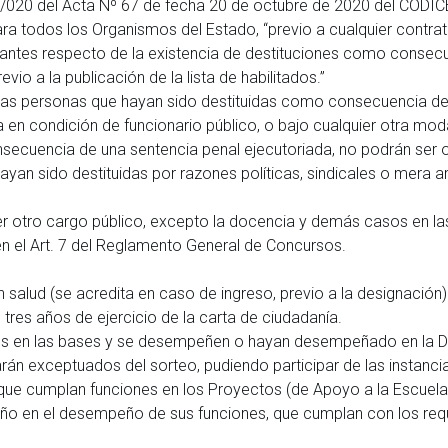
/020 del Acta Nº 67 de fecha 20 de octubre de 2020 del CODICEN)
ara todos los Organismos del Estado, “previo a cualquier contrat
ulantes respecto de la existencia de destituciones como consecu
vio a la publicación de la lista de habilitados.”
. “Las personas que hayan sido destituidas como consecuencia de
a en condición de funcionario público, o bajo cualquier otra mod
secuencia de una sentencia penal ejecutoriada, no podrán ser 
ayan sido destituidas por razones políticas, sindicales o mera a
r otro cargo público, excepto la docencia y demás casos en las 
en el Art. 7 del Reglamento General de Concursos.
n salud (se acredita en caso de ingreso, previo a la designación)
tres años de ejercicio de la carta de ciudadanía.
os en las bases y se desempeñen o hayan desempeñado en la DS
án exceptuados del sorteo, pudiendo participar de las instanci
que cumplan funciones en los Proyectos (de Apoyo a la Escuel
ño en el desempeño de sus funciones, que cumplan con los requi