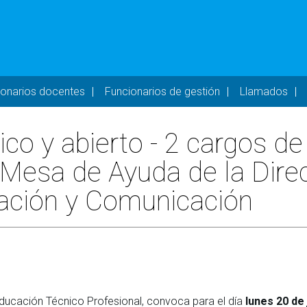
- DESKTOP
ionarios docentes
Funcionarios de gestión
Llamados
o y abierto - 2 cargos de E
a Mesa de Ayuda de la Dire
mación y Comunicación
ducación Técnico Profesional, convoca para el día
lunes 20 de 