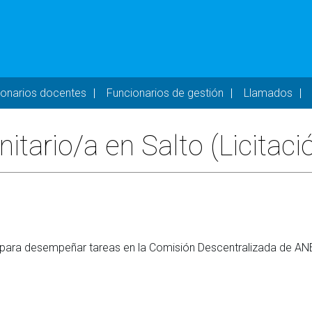
- DESKTOP
ionarios docentes
Funcionarios de gestión
Llamados
itario/a en Salto (Licitac
a para desempeñar tareas en la Comisión Descentralizada de AN