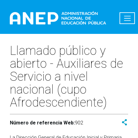
Pasar al contenido principal
Llamado público y
abierto - Auxiliares de
Servicio a nivel
nacional (cupo
Afrodescendiente)
Número de referencia Web:
902
La Dirección General de Educación Inicial y Primaria,