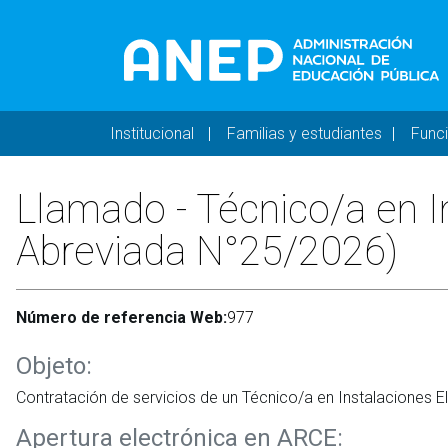
Pasar al contenido principal
Navegación principal 
Institucional
Familias y estudiantes
Func
Llamado - Técnico/a en In
Abreviada N°25/2026)
Número de referencia Web:
977
Objeto:
Contratación de servicios de un Técnico/a en Instalaciones 
Apertura electrónica en ARCE: