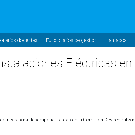
- DESKTOP
ionarios docentes
Funcionarios de gestión
Llamados
stalaciones Eléctricas en 
Eléctricas para desempeñar tareas en la Comisión Descentraliza