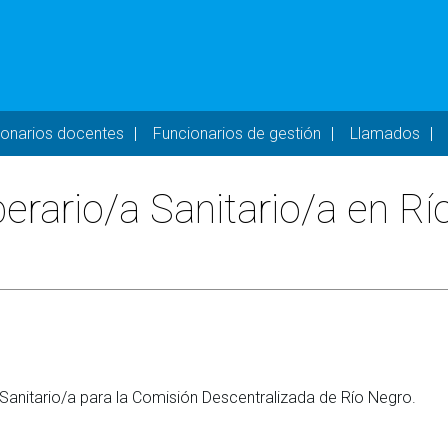
- DESKTOP
ionarios docentes
Funcionarios de gestión
Llamados
rario/a Sanitario/a en Río
 Sanitario/a para la Comisión Descentralizada de Río Negro.