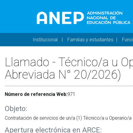
Pasar al contenido principal
Navegación principal 
Institucional
Familias y estudiantes
Func
Llamado - Técnico/a u Ope
Abreviada N° 20/2026)
Número de referencia Web:
971
Objeto:
Contratación de servicios de un/a (1) Técnico/a u Operario/a
Apertura electrónica en ARCE: