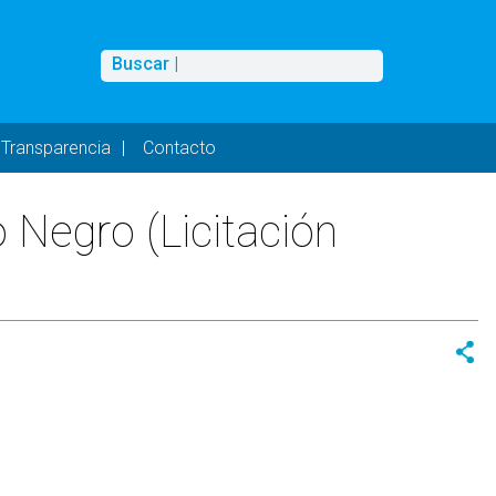
Buscar
Buscar |
Transparencia
Contacto
 Negro (Licitación