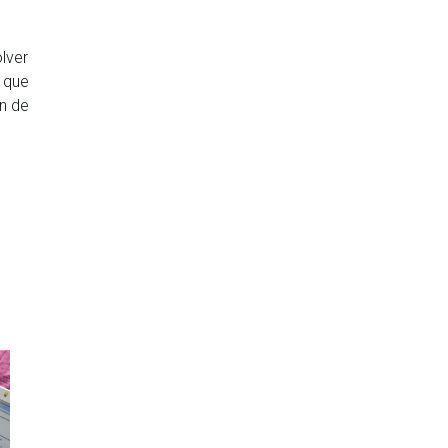
lver
 que
ón de