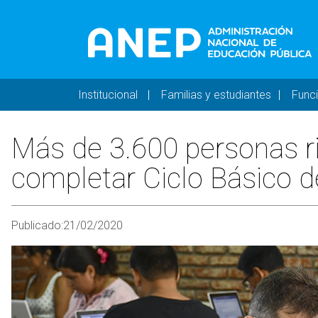
Pasar al contenido principal
Navegación principal 
Institucional
Familias y estudiantes
Func
Más de 3.600 personas r
completar Ciclo Básico 
Publicado:
21/02/2020