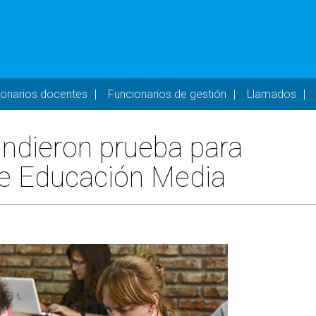
- DESKTOP
ionarios docentes
Funcionarios de gestión
Llamados
indieron prueba para
de Educación Media