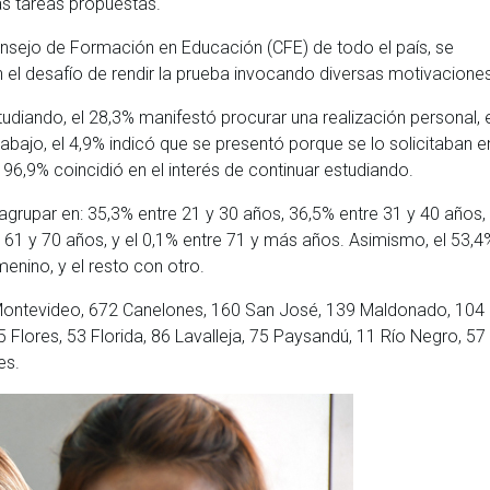
as tareas propuestas.
onsejo de Formación en Educación (CFE) de todo el país, se
el desafío de rendir la prueba invocando diversas motivaciones
tudiando, el 28,3% manifestó procurar una realización personal, 
rabajo, el 4,9% indicó que se presentó porque se lo solicitaban e
 96,9% coincidió en el interés de continuar estudiando.
agrupar en: 35,3% entre 21 y 30 años, 36,5% entre 31 y 40 años,
e 61 y 70 años, y el 0,1% entre 71 y más años. Asimismo, el 53,4
enino, y el resto con otro.
Montevideo, 672 Canelones, 160 San José, 139 Maldonado, 104
5 Flores, 53 Florida, 86 Lavalleja, 75 Paysandú, 11 Río Negro, 57
Tres.