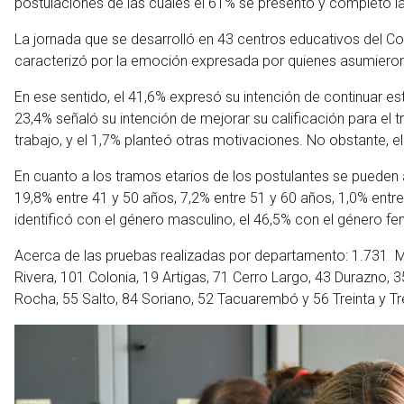
postulaciones de las cuales el 61% se presentó y completó l
La jornada que se desarrolló en 43 centros educativos del C
caracterizó por la emoción expresada por quienes asumieron 
En ese sentido, el 41,6% expresó su intención de continuar es
23,4% señaló su intención de mejorar su calificación para el t
trabajo, y el 1,7% planteó otras motivaciones. No obstante, el
En cuanto a los tramos etarios de los postulantes se pueden 
19,8% entre 41 y 50 años, 7,2% entre 51 y 60 años, 1,0% entr
identificó con el género masculino, el 46,5% con el género fem
Acerca de las pruebas realizadas por departamento: 1.731 
Rivera, 101 Colonia, 19 Artigas, 71 Cerro Largo, 43 Durazno, 3
Rocha, 55 Salto, 84 Soriano, 52 Tacuarembó y 56 Treinta y 