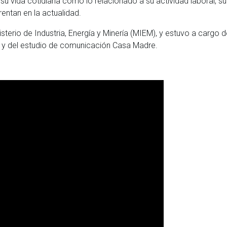
e su vida cotidiana como lo relacionado a su actividad laboral, su
rentan en la actualidad.
terio de Industria, Energía y Minería (MIEM), y estuvo a cargo d
 y del estudio de comunicación Casa Madre.