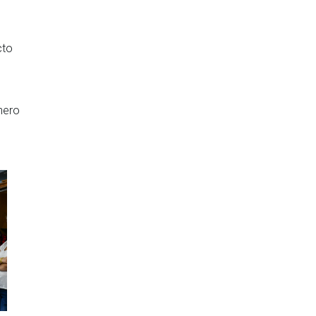
cto
énero