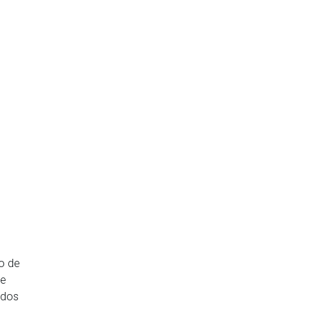
vo de
de
odos