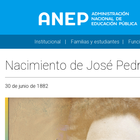
Pasar al contenido principal
Navegación principal 
Institucional
Familias y estudiantes
Func
Nacimiento de José Pedr
30 de junio de 1882