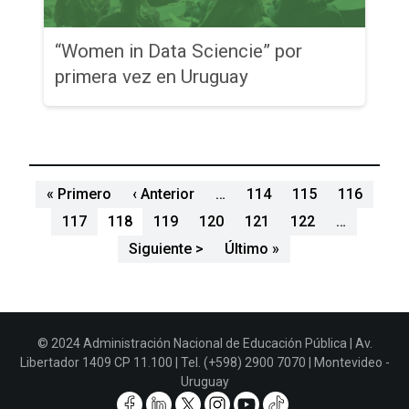
“Women in Data Sciencie” por
primera vez en Uruguay
Paginación
Primera página
Página anterior
« Primero
‹ Anterior
…
114
115
116
117
118
119
120
121
122
…
Siguiente página
Última página
Siguiente >
Último »
© 2024 Administración Nacional de Educación Pública | Av.
Libertador 1409 CP 11.100 | Tel. (+598) 2900 7070 | Montevideo -
Uruguay