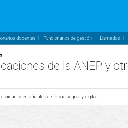
- DESKTOP
ionarios docentes
Funcionarios de gestión
Llamados
s
ificaciones de la ANEP y o
municaciones oficiales de forma segura y digital.