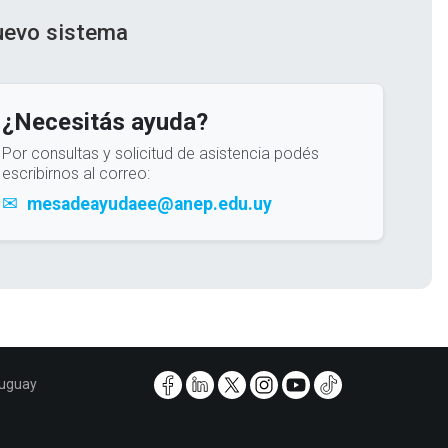
nuevo sistema
¿Necesitás ayuda?
Por consultas y solicitud de asistencia podés
escribirnos al correo:
✉
mesadeayudaee@anep.edu.uy
ruguay