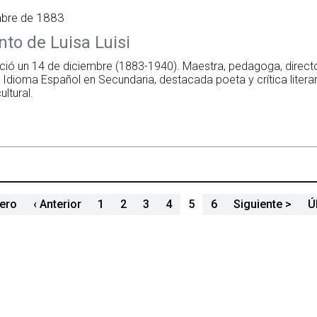
mbre de 1883
to de Luisa Luisi
nació un 14 de diciembre (1883-1940). Maestra, pedagoga, directo
Idioma Español en Secundaria, destacada poeta y crítica literaria
ultural.
Paginación
Primera página
Página anterior
Sigu
mero
‹ Anterior
1
2
3
4
5
6
Siguiente >
Ú