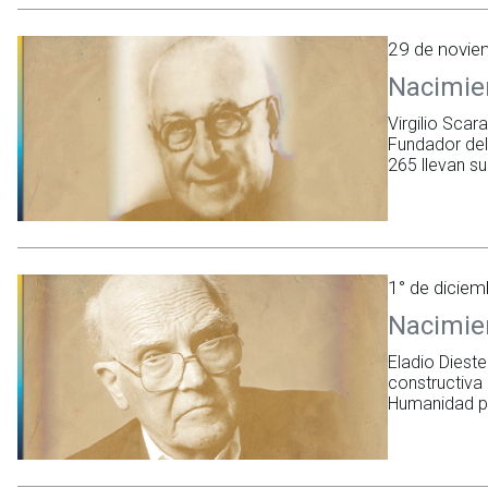
29 de novi
Nacimien
Virgilio Sca
Fundador del
265 llevan s
1° de dicie
Nacimien
Eladio Diest
constructiva 
Humanidad p