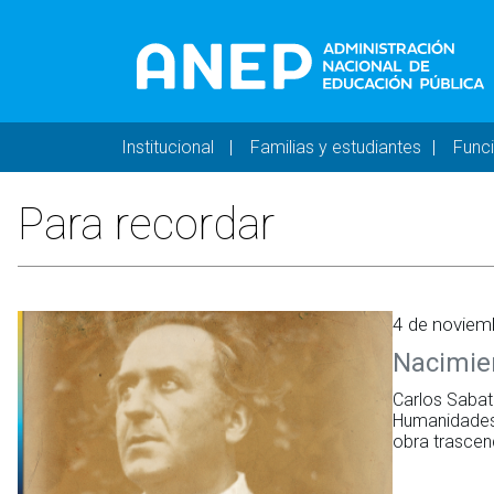
Pasar al contenido principal
Navegación principal 
Institucional
Familias y estudiantes
Func
Para recordar
4 de noviem
Nacimien
Carlos Sabat
Humanidades,
obra trascend