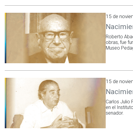
15 de novi
Nacimie
Roberto Abad
obras, fue f
Museo Peda
15 de novie
Nacimien
Carlos Julio
en el Institu
senador.