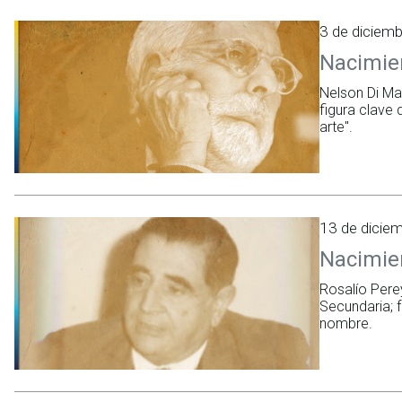
3 de diciem
Nacimie
Nelson Di Mag
figura clave 
arte".
13 de dicie
Nacimien
Rosalío Pere
Secundaria; f
nombre.