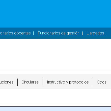
- DESKTOP
ionarios docentes
Funcionarios de gestión
Llamados
uciones
Circulares
Instructivo y protocolos
Otros