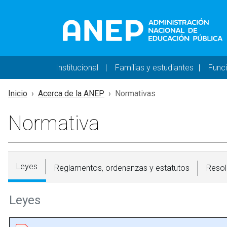
Pasar al contenido principal
Navegación principal 
Institucional
Familias y estudiantes
Func
Inicio
Acerca de la ANEP
Normativas
Normativa
Leyes
Reglamentos, ordenanzas y estatutos
Resol
Leyes