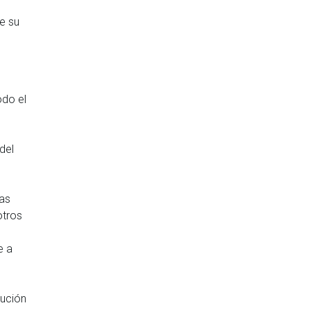
e su
odo el
del
las
otros
e a
tución