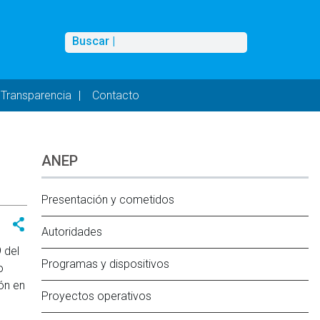
Buscar
Buscar |
Transparencia
Contacto
ANEP
Presentación y cometidos
Autoridades
 del
Programas y dispositivos
o
ón en
Proyectos operativos