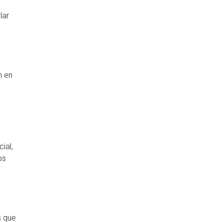
lar
n en
ial,
os
s que