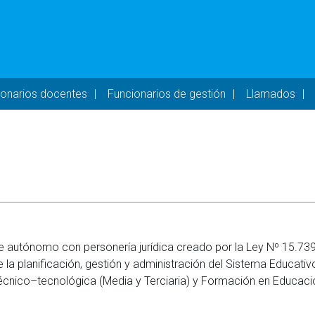
- DESKTOP
ionarios docentes
Funcionarios de gestión
Llamados
e autónomo con personería jurídica creado por la Ley Nº 15.739
la planificación, gestión y administración del Sistema Educativ
, Técnico–tecnológica (Media y Terciaria) y Formación en Educaci