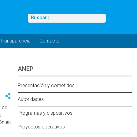
Buscar
Buscar |
Transparencia
Contacto
ANEP
Presentación y cometidos
Autoridades
 del
Programas y dispositivos
o
ón en
Proyectos operativos