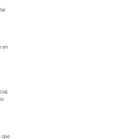
lar
n en
ial,
os
s que