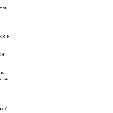
e su
odo el
del
las
otros
e a
tución