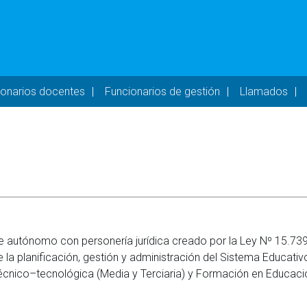
- DESKTOP
ionarios docentes
Funcionarios de gestión
Llamados
e autónomo con personería jurídica creado por la Ley Nº 15.739
la planificación, gestión y administración del Sistema Educativ
, Técnico–tecnológica (Media y Terciaria) y Formación en Educaci