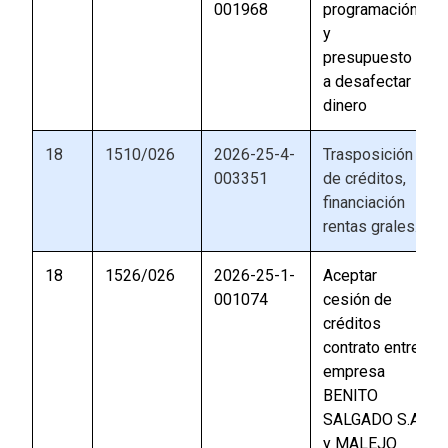
001968
programación
y
presupuesto
a desafectar
dinero
18
1510/026
2026-25-4-
Trasposición
003351
de créditos,
financiación
rentas grales.
18
1526/026
2026-25-1-
Aceptar
001074
cesión de
créditos
contrato entre
empresa
BENITO
SALGADO S.A
y MALEJO