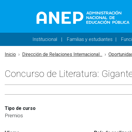
Pasar al contenido principal
Navegación principal 
Institucional
Familias y estudiantes
Func
Inicio
Dirección de Relaciones Internacional...
Oportunida
Concurso de Literatura: Gigant
Tipo de curso
Premios