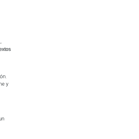
.
extos
ión.
ne y
un