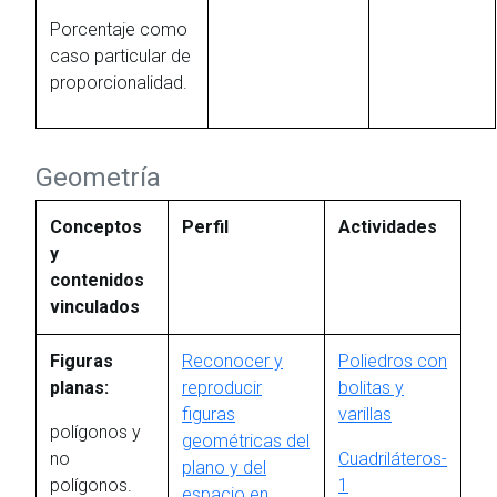
Porcentaje como
caso particular de
proporcionalidad.
Geometría
Conceptos
Perfil
Actividades
y
contenidos
vinculados
Figuras
Reconocer y
Poliedros con
planas:
reproducir
bolitas y
figuras
varillas
polígonos y
geométricas del
no
Cuadriláteros-
plano y del
polígonos.
1
espacio en