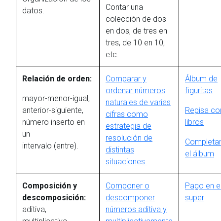
Contar una
datos.
colección de dos
en dos, de tres en
tres, de 10 en 10,
etc.
Relación de orden:
Comparar y
Álbum de
ordenar números
figuritas
mayor-menor-igual,
naturales de varias
anterior-siguiente,
Repisa co
cifras como
número inserto en
libros
estrategia de
un
resolución de
Completa
intervalo (entre).
distintas
el álbum
situaciones.
Composición y
Componer o
Pago en e
descomposición:
descomponer
super
aditiva,
números aditiva y