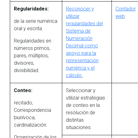
Regularidades:
Reconocer y
Contador
utilizar
web
de la serie numérica
regularidades del
oral y escrita.
Sistema de
Numeración
Regularidades en
Decimal como
números primos,
apoyo para la
pares, múltiplos,
representación
divisores,
numérica y el
divisibilidad.
cálculo.
Conteo:
Seleccionar y
utilizar estrategias
recitado,
de conteo en la
Correspondencia
resolución de
biunívoca,
distintas
cardinalización.
situaciones.
Organización de los