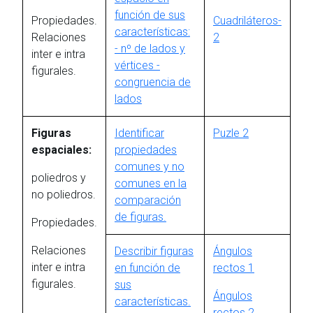
función de sus
Propiedades.
Cuadriláteros-
características:
Relaciones
2
- nº de lados y
inter e intra
vértices -
figurales.
congruencia de
lados
Figuras
Identificar
Puzle 2
espaciales:
propiedades
comunes y no
poliedros y
comunes en la
no poliedros.
comparación
de figuras.
Propiedades.
Relaciones
Describir figuras
Ángulos
inter e intra
en función de
rectos 1
figurales.
sus
Ángulos
características.
rectos 2