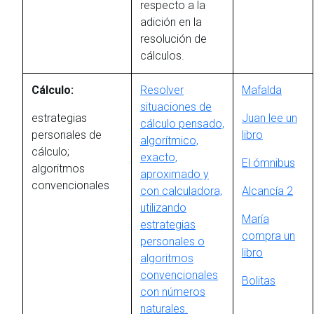
respecto a la
adición en la
resolución de
cálculos.
Cálculo:
Resolver
Mafalda
situaciones de
estrategias
Juan lee un
cálculo pensado,
personales de
libro
algorítmico,
cálculo;
exacto,
El ómnibus
algoritmos
aproximado y
convencionales
con calculadora,
Alcancía 2
utilizando
María
estrategias
compra un
personales o
libro
algoritmos
convencionales
Bolitas
con números
naturales.