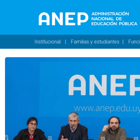
Pasar al contenido principal
Navegación principal 
Institucional
Familias y estudiantes
Func