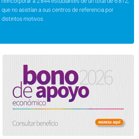
reincorporar a 2.844 estudiantes de un total de 6.812,
que no asistían a sus centros de referencia por
distintos motivos.