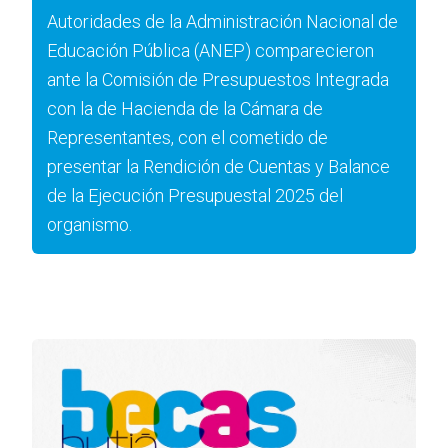
Autoridades de la Administración Nacional de
Educación Pública (ANEP) comparecieron
ante la Comisión de Presupuestos Integrada
con la de Hacienda de la Cámara de
Representantes, con el cometido de
presentar la Rendición de Cuentas y Balance
de la Ejecución Presupuestal 2025 del
organismo.