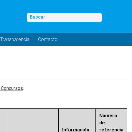
Buscar
Buscar |
Transparencia
Contacto
y Concursos
.
Número
de
Información
referencia