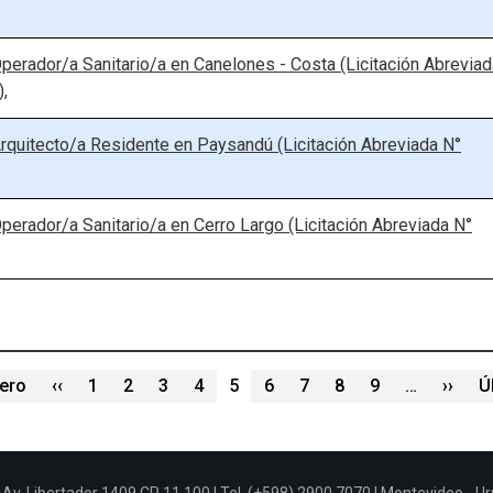
perador/a Sanitario/a en Canelones - Costa (Licitación Abreviad
,
rquitecto/a Residente en Paysandú (Licitación Abreviada N°
perador/a Sanitario/a en Cerro Largo (Licitación Abreviada N°
Paginación
Primera página
Página anterior
Sigu
mero
‹‹
1
2
3
4
5
6
7
8
9
…
››
Ú
Av. Libertador 1409 CP 11.100 | Tel. (+598) 2900 7070 | Montevideo - U