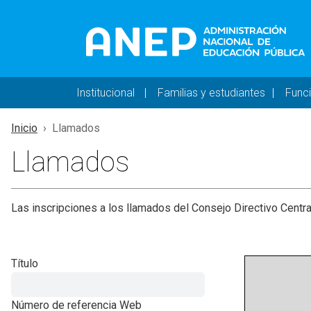
Pasar al contenido principal
Navegación principal 
Institucional
Familias y estudiantes
Func
Inicio
Llamados
Llamados
Las inscripciones a los llamados del Consejo Directivo Centra
Título
Número de referencia Web