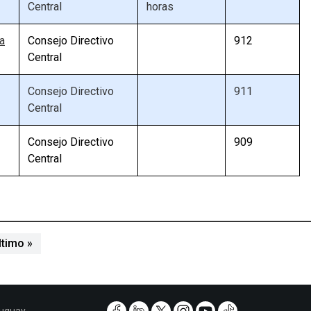
Central
horas
a
Consejo Directivo
912
Central
Consejo Directivo
911
Central
Consejo Directivo
909
Central
iente página
Última página
ltimo »
ruguay