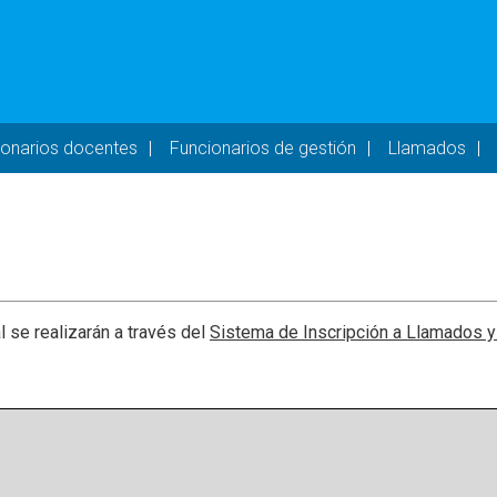
- DESKTOP
ionarios docentes
Funcionarios de gestión
Llamados
l se realizarán a través del
Sistema de Inscripción a Llamados 