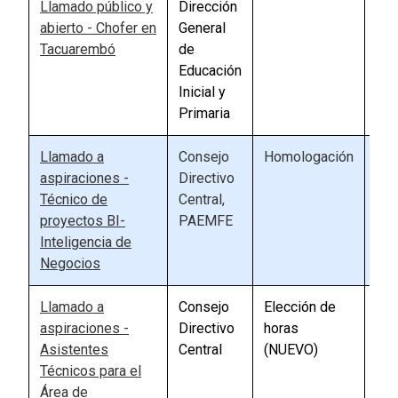
Llamado público y
Dirección
90
abierto - Chofer en
General
Tacuarembó
de
Educación
Inicial y
Primaria
Llamado a
Consejo
Homologación
88
aspiraciones -
Directivo
Técnico de
Central,
proyectos BI-
PAEMFE
Inteligencia de
Negocios
Llamado a
Consejo
Elección de
57
aspiraciones -
Directivo
horas
Asistentes
Central
(NUEVO)
Técnicos para el
Área de