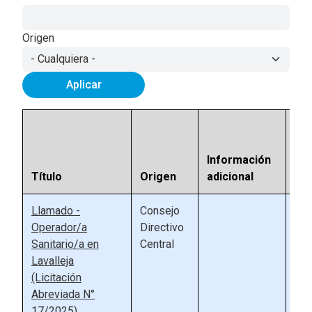
Origen
Aplicar
Nú
de
Información
ref
Título
Origen
adicional
We
Llamado -
Consejo
91
Operador/a
Directivo
Sanitario/a en
Central
Lavalleja
(Licitación
Abreviada N°
17/2025)