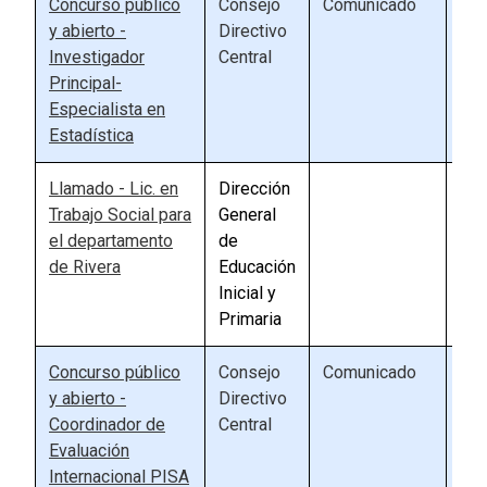
Concurso público
Consejo
Comunicado
81
y abierto -
Directivo
Investigador
Central
Principal-
Especialista en
Estadística
Llamado - Lic. en
Dirección
90
Trabajo Social para
General
el departamento
de
de Rivera
Educación
Inicial y
Primaria
Concurso público
Consejo
Comunicado
81
y abierto -
Directivo
Coordinador de
Central
Evaluación
Internacional PISA