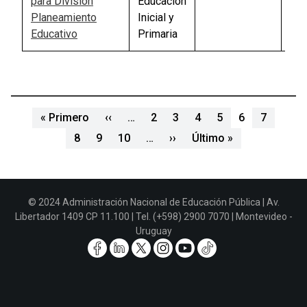
para División
Educación
Planeamiento
Inicial y
Educativo
Primaria
Paginación
Primera página
Página anterior
« Primero
‹‹
…
2
3
4
5
6
7
Siguiente página
Última página
8
9
10
…
››
Último »
© 2024 Administración Nacional de Educación Pública | Av.
Libertador 1409 CP 11.100 | Tel. (+598) 2900 7070 | Montevideo -
Uruguay