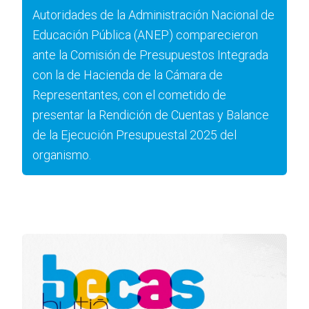
Autoridades de la Administración Nacional de
Educación Pública (ANEP) comparecieron
ante la Comisión de Presupuestos Integrada
con la de Hacienda de la Cámara de
Representantes, con el cometido de
presentar la Rendición de Cuentas y Balance
de la Ejecución Presupuestal 2025 del
organismo.