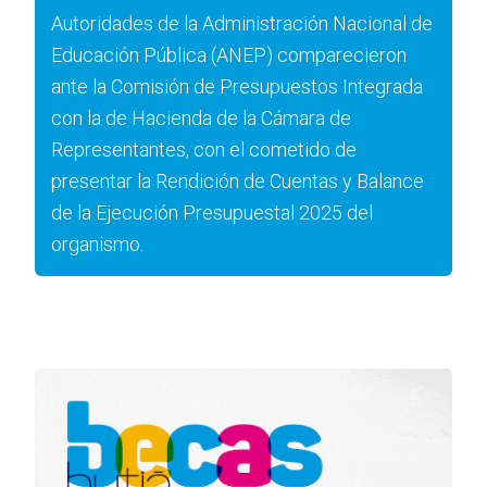
Autoridades de la Administración Nacional de
Educación Pública (ANEP) comparecieron
ante la Comisión de Presupuestos Integrada
con la de Hacienda de la Cámara de
Representantes, con el cometido de
presentar la Rendición de Cuentas y Balance
de la Ejecución Presupuestal 2025 del
organismo.