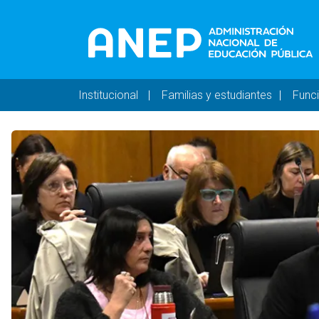
Pasar al contenido principal
Navegación principal 
Institucional
Familias y estudiantes
Func