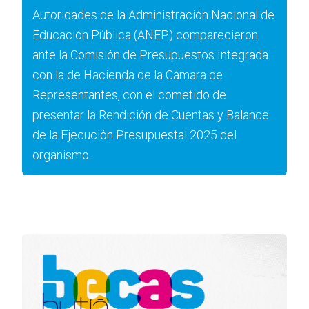
Autoridades de la Administración Nacional de
Educación Pública (ANEP) comparecieron
ante la Comisión de Presupuestos Integrada
con la de Hacienda de la Cámara de
Representantes, con el cometido de
presentar la Rendición de Cuentas y Balance
de la Ejecución Presupuestal 2025 del
organismo.