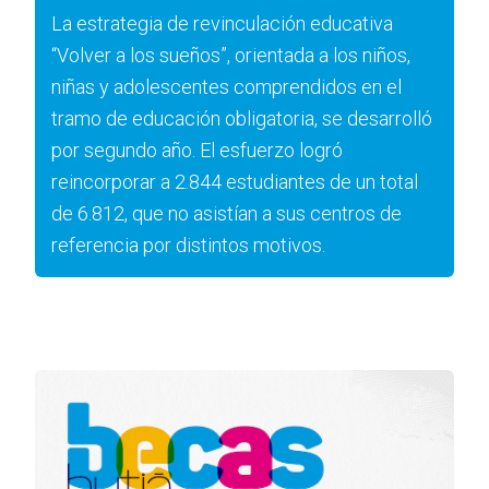
La estrategia de revinculación educativa
“Volver a los sueños”, orientada a los niños,
niñas y adolescentes comprendidos en el
tramo de educación obligatoria, se desarrolló
por segundo año. El esfuerzo logró
reincorporar a 2.844 estudiantes de un total
de 6.812, que no asistían a sus centros de
referencia por distintos motivos.