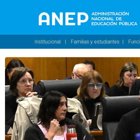
Pasar al contenido principal
Navegación principal 
Institucional
Familias y estudiantes
Func