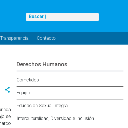
Buscar
Buscar |
Transparencia
Contacto
Derechos Humanos
Cometidos
Equipo
Educación Sexual Integral
brinda
ajo se
Interculturalidad, Diversidad e Inclusión
 marco