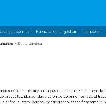
- DESKTOP
ionarios docentes
Funcionarios de gestión
Llamados
Humanos
Socio-Jurídica
ncias de la Dirección y sus áreas específicas. En ese sentido, 
 de proyectos, planes, elaboración de documentos, etc. El trab
un enfoque interseccional, considerando específicamente el